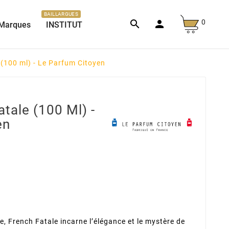
BAILLARGUES
0


Marques
INSTITUT
(100 ml) - Le Parfum Citoyen
tale (100 Ml) -
en
, French Fatale incarne l’élégance et le mystère de