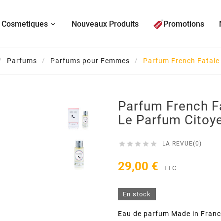
Cosmetiques
Nouveaux Produits
Promotions
Parfums
Parfums pour Femmes
Parfum French Fatale 
Parfum French Fa
Le Parfum Citoy





LA REVUE(0)
29,00 €
TTC
En stock
Eau de parfum Made in France