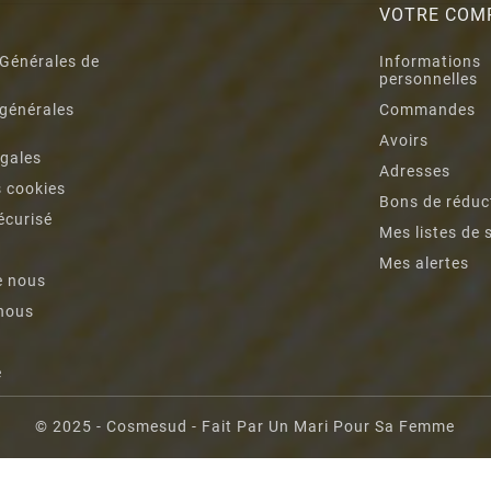
S
VOTRE COM
 Générales de
Informations
personnelles
 générales
Commandes
n
Avoirs
égales
Adresses
s cookies
Bons de réduc
écurisé
Mes listes de 
Mes alertes
e nous
nous
e
© 2025 - Cosmesud - Fait Par Un Mari Pour Sa Femme