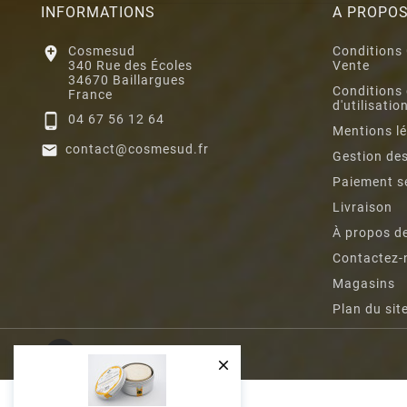
INFORMATIONS
A PROPO

Cosmesud
Conditions
340 Rue des Écoles
Vente
34670 Baillargues
Conditions
France
d'utilisatio

04 67 56 12 64
Mentions l

contact@cosmesud.fr
Gestion de
Paiement s
Livraison
À propos d
Contactez-
Magasins
Plan du sit
