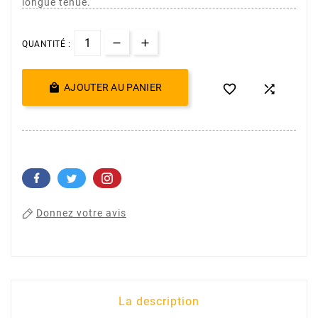
longue tenue.
QUANTITÉ :

AJOUTER AU PANIER


Donnez votre avis
La description